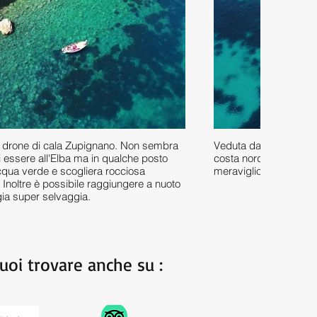
 drone di cala Zupignano. Non sembra
Veduta dal drone della
 essere all'Elba ma in qualche posto
costa nord ovest. Inut
cqua verde e scogliera rocciosa
meravigliosi i colori d
a. Inoltre è possibile raggiungere a nuoto
ia super selvaggia.
uoi trovare anche su :