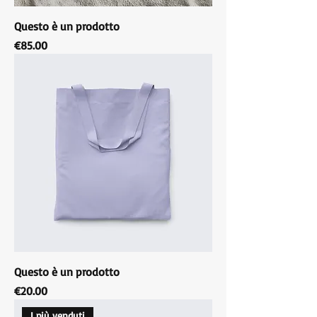
Questo è un prodotto
Price
€85.00
Questo è un prodotto
Price
€20.00
I più venduti