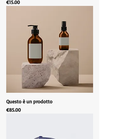
Price
€15.00
Questo è un prodotto
Price
€85.00