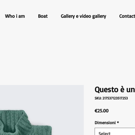
Who i am
Boat
Gallery e video gallery
Contac
Questo è un
SKU: 217537123517253
Price
€25.00
Dimensioni
*
Select